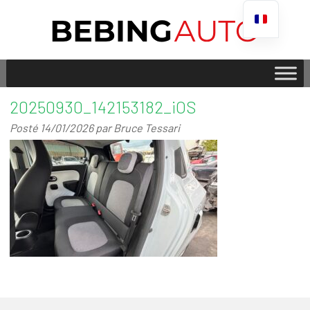
20250930_142153182_iOS
Posté
14/01/2026
par
Bruce Tessari