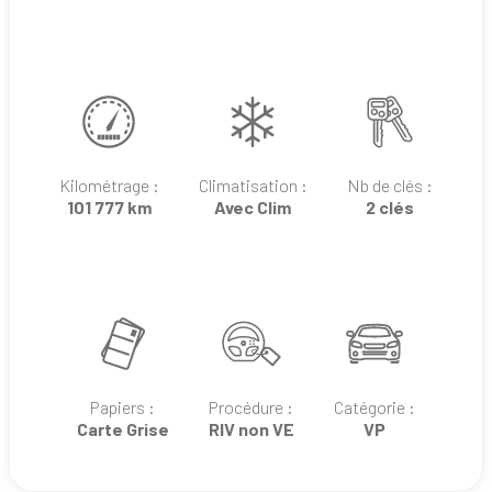
Kilométrage :
Climatisation :
Nb de clés :
101 777 km
Avec Clim
2 clés
Papiers :
Procédure :
Catégorie :
Carte Grise
RIV non VE
VP