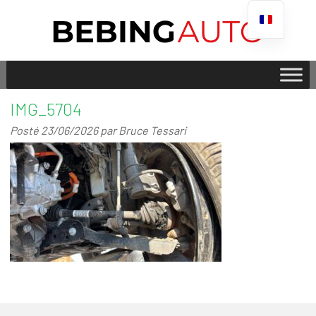
IMG_5704
Posté
23/06/2026
par
Bruce Tessari