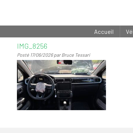
Accueil
Vé
IMG_8256
Posté
17/06/2026
par
Bruce Tessari