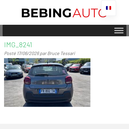
IMG_8241
Posté
17/06/2026
par
Bruce Tessari