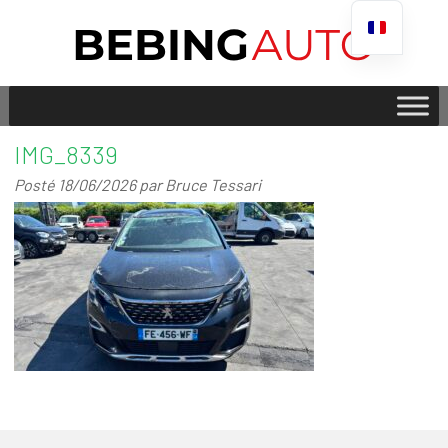
IMG_8339
Posté
18/06/2026
par
Bruce Tessari